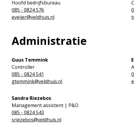
Hoofd bedrijfsbureau
C
085 - 0824 576
0
eveijer@veldhuis.nl
t
Administratie
Guus Temmink
E
Controller
A
085 - 0824 541
0
gtemmink@veldhuis.nl
e
Sandra Riezebos
Management assistent | P&O
085 - 0824 543
sriezebos@veldhuis.nl