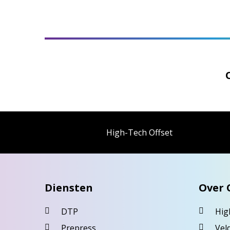
High-Tech Offset
Diensten
Over 
DTP
Hig
Prepress
Vel