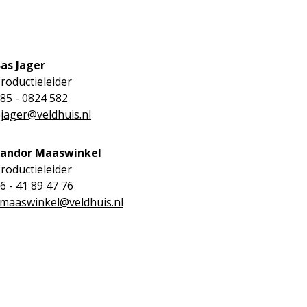
as Jager
roductieleider
85 - 0824 582
jager@veldhuis.nl
Sandor Maaswinkel
roductieleider
6 - 41 89 47 76
maaswinkel@veldhuis.nl