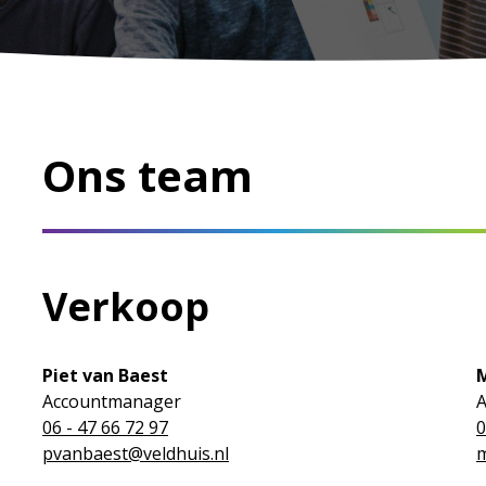
Ons team
Verkoop
Piet van Baest
M
Accountmanager
06 - 47 66 72 97
0
pvanbaest@veldhuis.nl
m