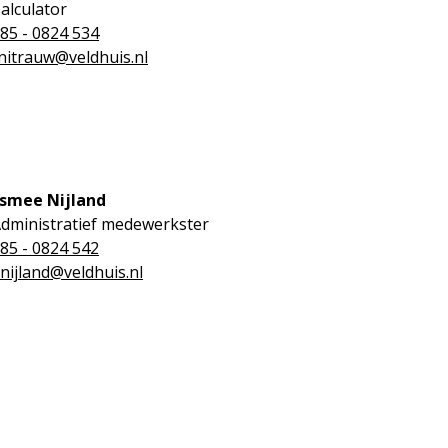
alculator
85 - 0824 534
nitrauw@veldhuis.nl
smee Nijland
dministratief medewerkster
85 - 0824 542
nijland@veldhuis.nl