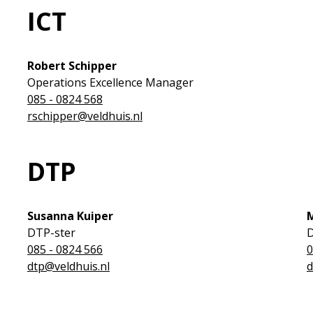
ICT
Robert Schipper
Operations Excellence Manager
085 - 0824 568
rschipper@veldhuis.nl
DTP
Susanna Kuiper
M
DTP-ster
D
085 - 0824 566
0
dtp@veldhuis.nl
d