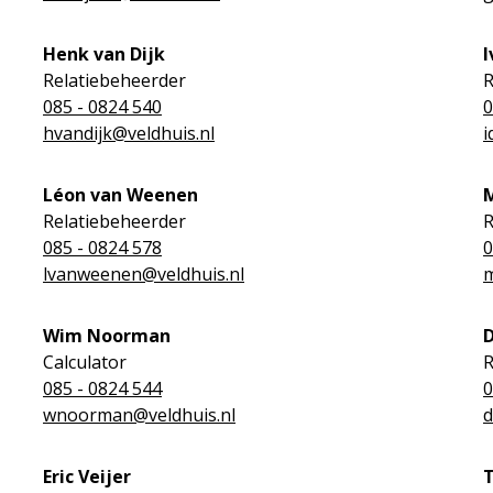
Henk van Dijk
I
Relatiebeheerder
R
085 - 0824 540
0
hvandijk@veldhuis.nl
i
Léon van Weenen
Relatiebeheerder
R
085 - 0824 578
0
lvanweenen@veldhuis.nl
m
Wim Noorman
D
Calculator
R
085 - 0824 544
0
wnoorman@veldhuis.nl
d
Eric Veijer