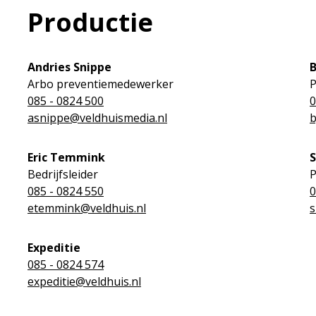
Productie
Andries Snippe
B
Arbo preventiemedewerker
P
085 - 0824 500
0
asnippe@veldhuismedia.nl
b
Eric Temmink
Bedrijfsleider
P
085 - 0824 550
0
etemmink@veldhuis.nl
s
Expeditie
085 - 0824 574
expeditie@veldhuis.nl