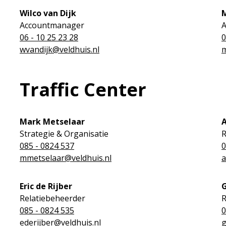
Wilco van Dijk
Accountmanager
06 - 10 25 23 28
0
wvandijk@veldhuis.nl
m
Traffic Center
Mark Metselaar
A
Strategie & Organisatie
R
085 - 0824 537
0
mmetselaar@veldhuis.nl
a
Eric de Rijber
G
Relatiebeheerder
R
085 - 0824 535
0
ederijber@veldhuis.nl
g