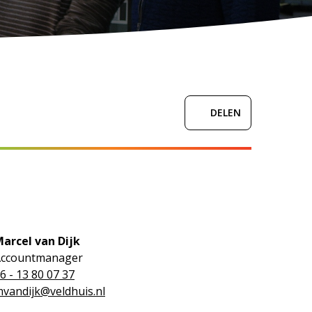
DELEN
arcel van Dijk
Accountmanager
6 - 13 80 07 37
vandijk@veldhuis.nl