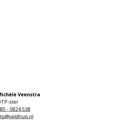
ichèle Veenstra
TP-ster
85 - 0824 538
tp@veldhuis.nl